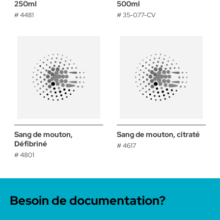
250ml
500ml
# 4481
# 35-077-CV
Sang de mouton,
Sang de mouton, citraté
Défibriné
# 4617
# 4801
Besoin de documentation?