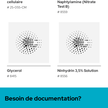
cellulaire
Naphtylamine (Nitrate
Test B)
# 25-055-CM
# 8559
Glycerol
Ninhydrin 3,5% Solution
# 8415
# 8556
Besoin de documentation?