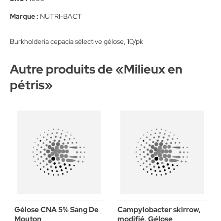
Marque :
NUTRI-BACT
Burkholderia cepacia sélective gélose, 10/pk
Autre produits de «
Milieux en
pétris
»
Gélose CNA 5% Sang De
Campylobacter skirrow,
Mouton
modifié, Gélose