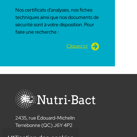
Nos certificats d’analyses, nos fiches
techniques ainsi que nos documents de
sécurité sont à votre disposition. Pour
faire une recherche :
Cliquez ici
2435, rue Édouard-Michelin
Terrebonne (QC) J6Y 4P2
Canada