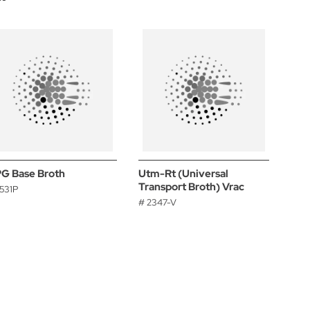
G Base Broth
Utm-Rt (Universal
Transport Broth) Vrac
531P
# 2347-V