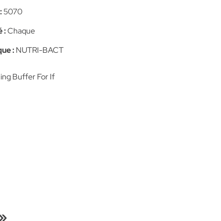
:
5070
 :
Chaque
ue :
NUTRI-BACT
ng Buffer For If
»