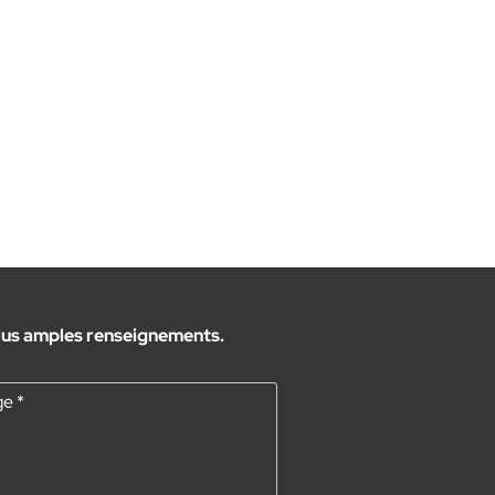
 plus amples renseignements.
ge
*