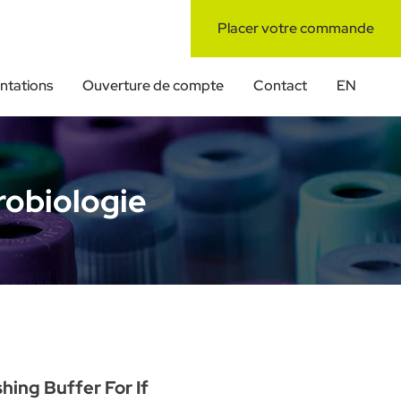
Placer votre commande
tations
Ouverture de compte
Contact
EN
robiologie
hing Buffer For If